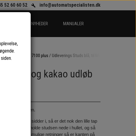
45 52 60 60 52
info@automatspecialisten.dk
EGORIER
NYHEDER
MANUALER
oplevelse,
søgende.
ttenborg FB7100 og 7100 plus
Udleverings Studs blå, til Mælk, sukker og kaka
 siden.
k, sukker og kakao udløb
e fra mixerskålen.
s sæde hul de sidder i, så er det nok den lille tap
at den ikke kan holde studsen nede i hullet, og så
kommer ud i alle mulige retninger så er kanten på