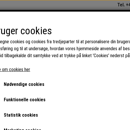
Tel. +
REPARATION OG SERVICE
KAT
ruger cookies
 egne cookies og cookies fra tredjeparter til at personalisere din bruger
dsføring og til at undersøge, hvordan vores hjemmeside anvendes af be
kiner (erhverv)
Reservedele til Wittenborg kaffeautomater
Nye dele til Wi
id tilbagekalde dit samtykke ved at trykke på linket 'Cookies' nederst på
Udleverings Studs blå, til Mæl
 om cookies her
49,60 DKK
Nødvendige cookies
Varenummer: AS0022
Funktionelle cookies
Blå udløbsstuds til Mælk/sukker og kakao udleveringsslangern
Statistik cookies
Hvis dine blå udleveringsstudser bliver ved med at gå ud af dere
på studsen der er enten mangler helt eller også er den så slidt 
skal du udskifte den med denne, eller hvis udleveringsstrålen 