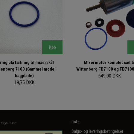
Køb
ring blå tætning til mixerskål
Mixermotor komplet sæt ti
tenborg 7100 (Gammel model
Wittenborg FB7100 og FB7100
bagplade)
649,00 DKK
19,75 DKK
Links
estyrelsen
Salgs- og leveringsbetingelser