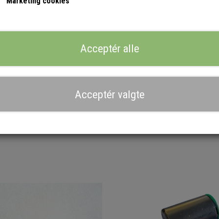
Marketing cookies
studsen ødelagt og så skal den også skiftes.
Acceptér alle
Lagerstatus:
2 på lager
Antal
Acceptér valgte
Tilføj til kurv
Priser er ekskl. moms