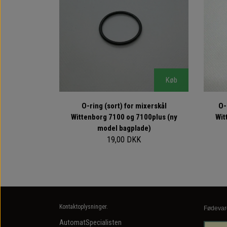
Køb
O-ring (sort) for mixerskål
O-
Wittenborg 7100 og 7100plus (ny
Wit
model bagplade)
19,00 DKK
Kontaktoplysninger.
Fødevar
AutomatSpecialisten