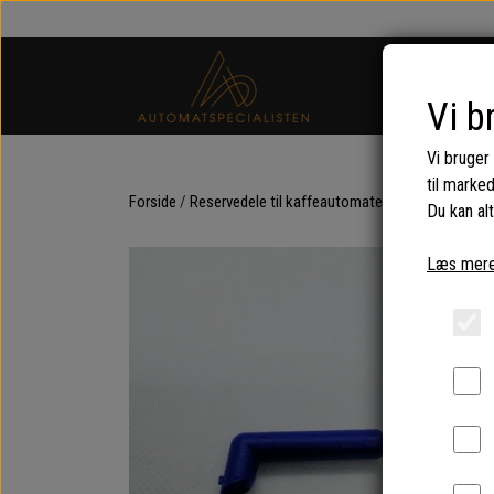
Vi b
Vi bruger
til marke
Forside
Reservedele til kaffeautomater og espressomas
Du kan alt
Læs mere