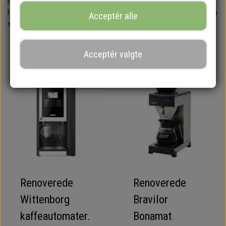
Finder du ikke den kaffeautomat du søger, så ring gerne og hør hvad vi
har på lager til renovering måske vi lige har den kaffeautomat stående du
Acceptér alle
søger. Direkte tlf. 52 60 60 52
Acceptér valgte
Renoverede
Renoverede
Wittenborg
Bravilor
kaffeautomater.
Bonamat