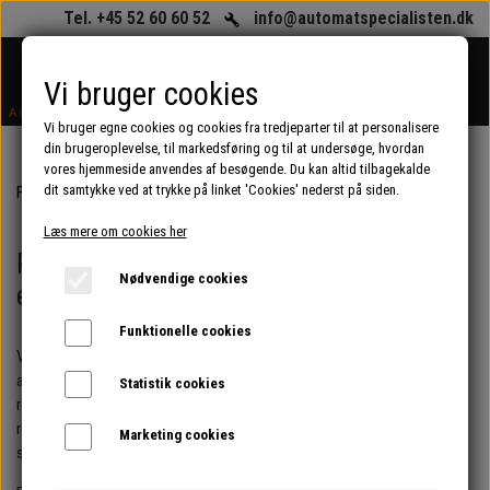
Tel. +45 52 60 60 52
info@automatspecialisten.dk
Vi bruger cookies
Vi bruger egne cookies og cookies fra tredjeparter til at personalisere
din brugeroplevelse, til markedsføring og til at undersøge, hvordan
vores hjemmeside anvendes af besøgende. Du kan altid tilbagekalde
dit samtykke ved at trykke på linket 'Cookies' nederst på siden.
Forside
Renoverede kaffeautomater og espressomaskiner (erhverv)
Læs mere om cookies her
Renoverede kaffeautomater og
Nødvendige cookies
espressomaskiner (erhverv)
Funktionelle cookies
Vi tænker grønt og forlænger kaffeautomaternes levetid ved nænsomt
at total renovere dem og derfor vil du kunne finde et bredt udvalg af
Statistik cookies
renoverede kaffeautomater og espressomaskiner her på siden som er
renoverede og optimerede så kvaliteten af den enkelte kaffeautomat
Marketing cookies
svarer til næsten nystand selv om det er en brugt kaffeautomat.