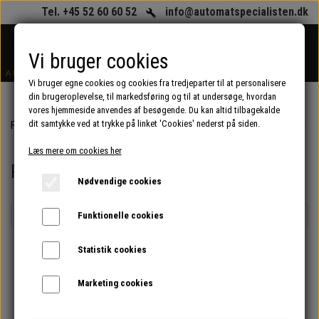
Tel. +45 52 60 60 52
info@automatspecialisten.dk
Vi bruger cookies
Vi bruger egne cookies og cookies fra tredjeparter til at personalisere
din brugeroplevelse, til markedsføring og til at undersøge, hvordan
vores hjemmeside anvendes af besøgende. Du kan altid tilbagekalde
dit samtykke ved at trykke på linket 'Cookies' nederst på siden.
Forside
Renoverede kaffeautomater og espressomaskiner (erhverv)
Ren
Læs mere om cookies her
Renoverede Animo kaffeautomater
Nødvendige cookies
Funktionelle cookies
Statistik cookies
UDSOLGT
Marketing cookies