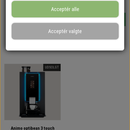
Acceptér alle
Køb
Acceptér valgte
Animo Optifresh Bean
Animo Optivend 11S NG
Touch
Instant kaffeautomat
5.000,00 DKK
UDSOLGT
Animo optibean 3 touch