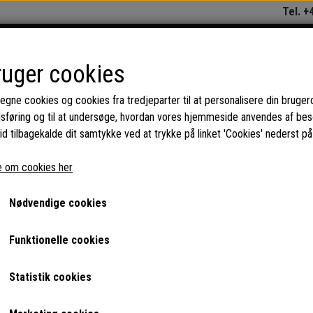
Tel. +
REPARATION OG SERVICE
KAT
ruger cookies
 egne cookies og cookies fra tredjeparter til at personalisere din bruger
dsføring og til at undersøge, hvordan vores hjemmeside anvendes af be
kiner (erhverv)
Reservedele til WMF Presto espressomaskiner
Tilslutnings
id tilbagekalde dit samtykke ved at trykke på linket 'Cookies' nederst på
Tilslutnings studs for bryggee
 om cookies her
89,25 DKK
Nødvendige cookies
Funktionelle cookies
Øverste tilslutnings studs til bryggeenhed på WMF Presto brygger.
Statistik cookies
Antal