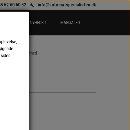
45 52 60 60 52
info@automatspecialisten.dk
EGORIER
NYHEDER
MANUALER
oplevelse,
søgende.
 studs for bryggeenhed
 siden.
nhed