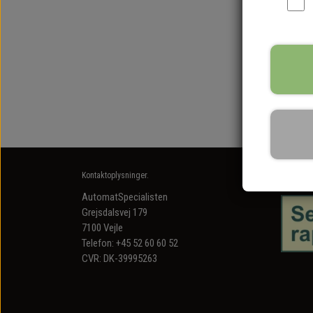
Kontaktoplysninger.
Fødevar
AutomatSpecialisten
Grejsdalsvej 179
7100 Vejle
Telefon: +45 52 60 60 52
CVR: DK-39995263