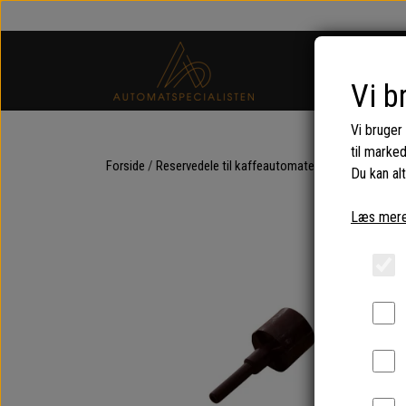
Vi b
Vi bruger
til marke
Forside
Reservedele til kaffeautomater og espressomas
Du kan alt
Læs mere