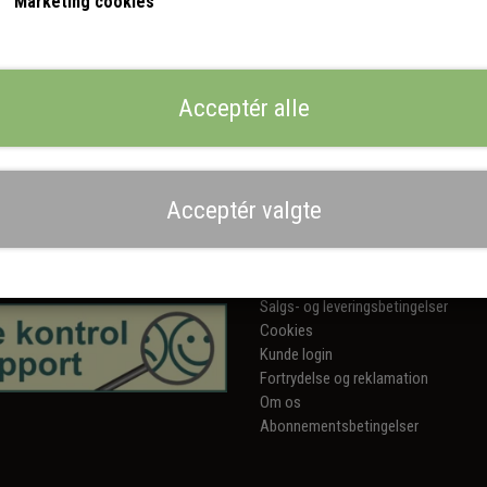
Marketing cookies
Tilføj til kurv
Priser er ekskl. moms
Acceptér alle
Acceptér valgte
Links
estyrelsen
Salgs- og leveringsbetingelser
Cookies
Kunde login
Fortrydelse og reklamation
Om os
Abonnementsbetingelser