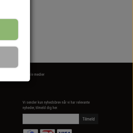
Sociale medier
Vi sender kun nyhedsbrev når vi har relevante
nyheder, tilmeld dig her.
Tilmeld