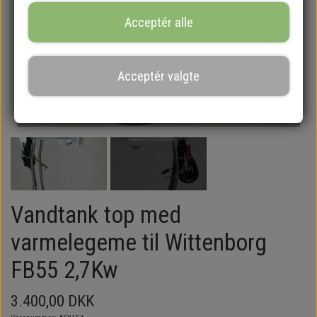
Acceptér alle
Acceptér valgte
Vandtank top med
varmelegeme til Wittenborg
FB55 2,7Kw
3.400,00 DKK