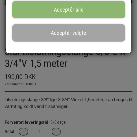
Acceptér alle
Acceptér valgte
Stål tilslutningsslange 3/8"L X
3/4"V 1,5 meter
190,00 DKK
Varenummer: AS0031
Tilslutningsslange 3/8" lige X 3/4" Vinkel 1,5 meter, kan bruges til
varmt og koldt vand tilslutninger.
Forventet leveringstid:
3-5 dage
Antal