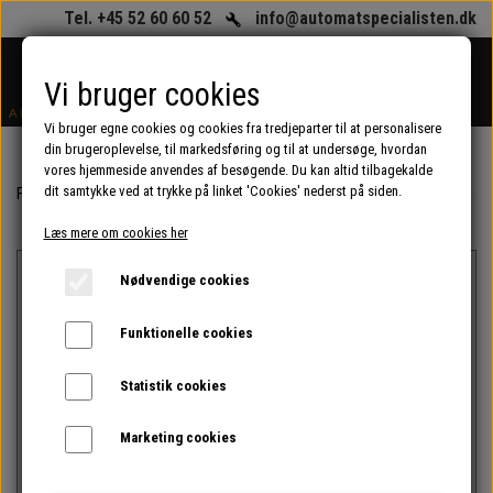
Tel. +45 52 60 60 52
info@automatspecialisten.dk
Vi bruger cookies
Vi bruger egne cookies og cookies fra tredjeparter til at personalisere
din brugeroplevelse, til markedsføring og til at undersøge, hvordan
vores hjemmeside anvendes af besøgende. Du kan altid tilbagekalde
dit samtykke ved at trykke på linket 'Cookies' nederst på siden.
Forside
Reservedele til kaffeautomater og espressomaskiner (erhverv)
Læs mere om cookies her
Nødvendige cookies
Funktionelle cookies
Statistik cookies
Intet billede
Marketing cookies