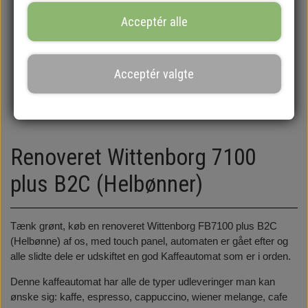
Acceptér alle
Acceptér valgte
Renoveret Wittenborg 7100
plus B2C (Helbønner)
Tænk grønt, køb en renoveret Wittenborg FB7100 plus B2C
(Helbønne) af os, med touch panel, automaten er gået efter og
alle slidte dele er udskiftet en god Kaffeautomat som er i orden.
Denne kaffeautomat har alle de typer udleveringer man kan
ønske sig:
kaffe, espresso, cappuccino, wiener melange, cafe