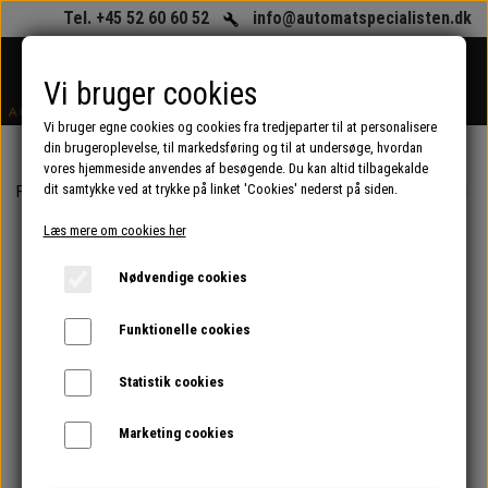
Tel. +45 52 60 60 52
info@automatspecialisten.dk
Vi bruger cookies
Vi bruger egne cookies og cookies fra tredjeparter til at personalisere
din brugeroplevelse, til markedsføring og til at undersøge, hvordan
vores hjemmeside anvendes af besøgende. Du kan altid tilbagekalde
dit samtykke ved at trykke på linket 'Cookies' nederst på siden.
Forside
Renoverede kaffeautomater og espressomaskiner (erhverv)
Ren
Læs mere om cookies her
Nødvendige cookies
Funktionelle cookies
Statistik cookies
Marketing cookies