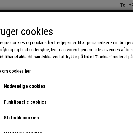
Tel. +
REPARATION OG SERVICE
KAT
ruger cookies
 egne cookies og cookies fra tredjeparter til at personalisere din bruger
dsføring og til at undersøge, hvordan vores hjemmeside anvendes af be
kiner (erhverv)
Reservedele til Wittenborg kaffeautomater
Nye reservedele
id tilbagekalde dit samtykke ved at trykke på linket 'Cookies' nederst på
Prop til vandtanken på Witten
 om cookies her
42,00 DKK
Nødvendige cookies
Varenummer: AS0101
Funktionelle cookies
Mængderabat
Ved køb af 10: 29,00 DKK
Statistik cookies
Prop til vandtanken på Wittenborg FB55, hvis der løber vand ne