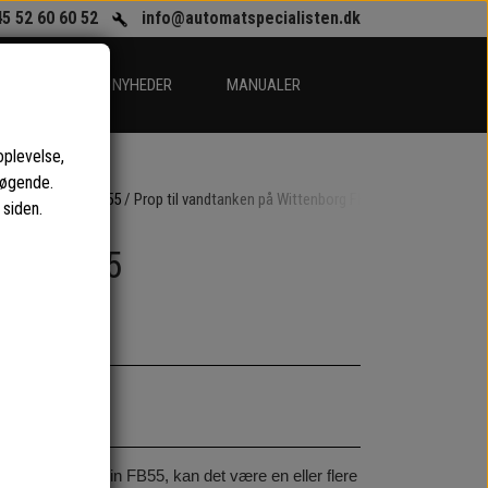
45 52 60 60 52
info@automatspecialisten.dk
EGORIER
NYHEDER
MANUALER
oplevelse,
søgende.
 til Wittenborg FB55
Prop til vandtanken på Wittenborg FB55
 siden.
borg FB55
d i bunden på din FB55, kan det være en eller flere