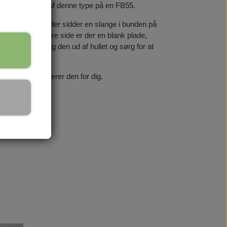
kal bruge 2 stk. af denne type på en FB55.
d reparationen, der sidder en slange i bunden på
n ud og på højre side er der en blank plade,
en denne vej, tag den ud af hullet og sørg for at
mer vi og reparerer den for dig.