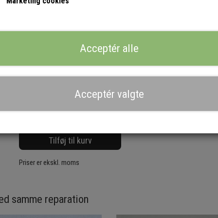
Marketing cookies
af disse pakninger der utætte og de skal derfor udskiftes. du s
NB. Sørg for at tanken er tømt for vand inden du går i gang me
tanken med en prop i, den kan nåes ved at tage grumsbeholdere
stikker du hånden ind i dette hul kan du være heldig at nå slang
Acceptér alle
have en spand eller lignende til at tømme vandet over i.
Kan du ikke selv reparere kaffeautomaten, så ring til os så kom
Direkte +45 52 60 60 52
Acceptér valgte
Antal
Tilføj til kurv
Priser er ekskl. moms
ved samme reparation