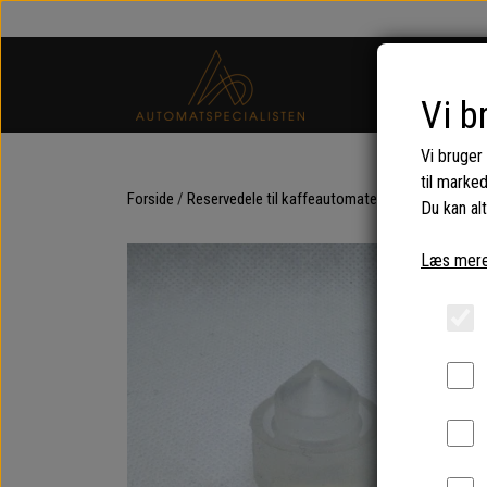
Vi b
Vi bruger
til marke
Forside
Reservedele til kaffeautomater og espressomas
Du kan alt
Læs mere