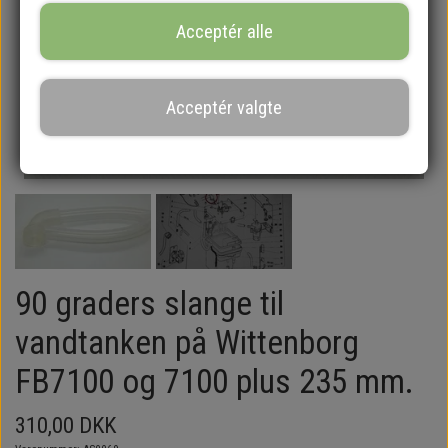
Acceptér alle
Acceptér valgte
90 graders slange til
vandtanken på Wittenborg
FB7100 og 7100 plus 235 mm.
310,00 DKK